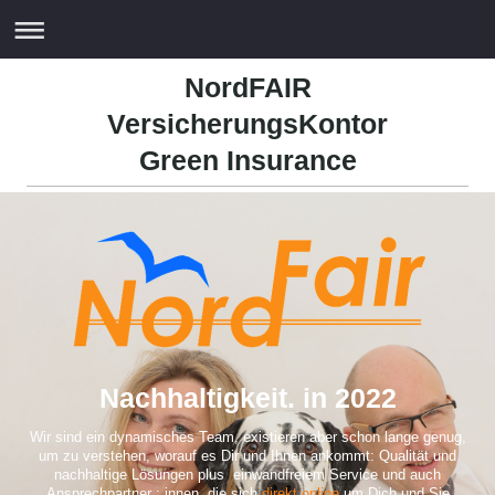
NordFAIR
VersicherungsKontor
Green Insurance
Nachhaltigkeit. in 2022
Wir sind ein dynamisches Team, existieren aber schon lange genug,
um zu verstehen, worauf es Dir und Ihnen ankommt: Qualität und
nachhaltige Lösungen plus einwandfreiem Service und auch
Ansprechpartner : innen, die sich
direkt online
um Dich und Sie