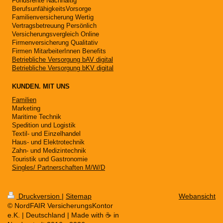
Fondsrente Nachhaltig
BerufsunfähigkeitsVorsorge
Familienversicherung Wertig
Vertragsbetreuung Persönlich
Versicherungsvergleich Online
Firmenversicherung Qualitativ
Firmen MitarbeiterInnen Benefits
Betriebliche Versorgung bAV digital
Betriebliche Versorgung bKV digital
KUNDEN. MIT UNS
Familien
Marketing
Maritime Technik
Spedition und Logistik
Textil- und Einzelhandel
Haus- und Elektrotechnik
Zahn- und Medizintechnik
Touristik und Gastronomie
Singles/ Partnerschaften M/W/D
Druckversion
|
Sitemap
Webansicht
© NordFAIR VersicherungsKontor
e.K. | Deutschland | Made with ☕️ in