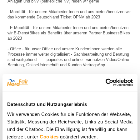
Anlagen und bKV (betriebliche KV) reden wir gerne
- Mobilität - für unsere Mitarbeiter:Innen und uns bieten/benutzen wir
das kommende Deutschland Ticket ÖPNV ab 2023
- E-Mobilität - für unsere Mitarbeiter:Innen und uns bieten/benutzen
wir E-DienstBikes als Benefits über unseren Partner BusinessBikes
ab 2023
- Office - für unser Office und unsere Kunden:Innen werden alle
Prozesse immer weiter digitalisiert - Sachbearbeitung und Beratung
sind weitgehend papierlos und online - wir nutzen Video/Online
Beratung, OnlineUnterschrift und Kunden VertragsApp
- Energie - für unser Office | unsere IT und E-Mobilität sowie
teilweise auch für Konvektorheizungen und Viren- und Pollenfilter in
Norderstedt wie auch für unser Home nutzen wir
CO2 neutralen
Strom zu 100% aus erneuerbaren Energie
- Wärme - für unser Office in Norderstedt wie auch unser Home
Datenschutz und Nutzungserlebnis
nutzen wir aktuelle und effiziente GasBrennwerttechnik für Heizung
und Wasser, um so wenig wie möglich importiertes Gas zu
Wir verwenden Cookies für die Funktionen der Webseite,
verbrauchen
Statistik, Messung der Reichweite, Links zu Social Media
- IT - Unsere IT besteht aus Markengeräten (Neu und Refurbished) -
und der Chatbox. Die Einwilligung ist freiwillig und kann
ein 3 Jahre altes Gerät professionell aufbereitet spart uns in der
jederzeit unter
Cookies
geändert werden.
Anschaffung bares Geld und trägt durch einen langen Lebenszyklus